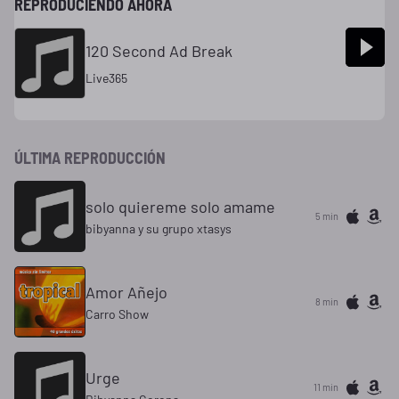
REPRODUCIENDO AHORA
120 Second Ad Break
Live365
ÚLTIMA REPRODUCCIÓN
solo quiereme solo amame
5 min
bibyanna y su grupo xtasys
Amor Añejo
8 min
Carro Show
Urge
11 min