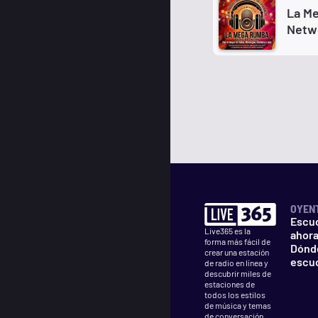
La M
Netw
OYEN
Escu
Live365 es la
ahor
forma más fácil de
Dónd
crear una estación
escu
de radio en línea y
descubrir miles de
estaciones de
todos los estilos
de música y temas
de conversación.