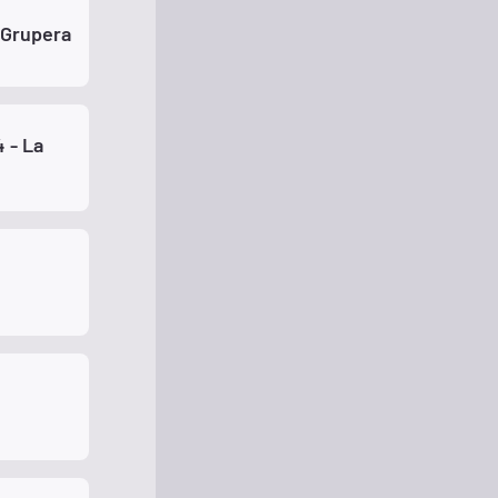
 Grupera
 - La