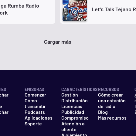
ega Rumba Radio
Let's Talk Tejano 
ork
Cargar más
TES
EMISORAS
CARACTERÍSTICAS
RECURSOS
char
Comenzar
Gestión
Cómo crear
a
Cómo
Distribución
una estación
e
transmitir
Licencias
de radio
char
Podcasts
Publicidad
Blog
Aplicaciones
Compromiso
Más recursos
Soporte
Atención al
cliente
Alojamiento