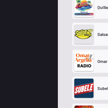
Quill
Salsa
Omar 
Subel