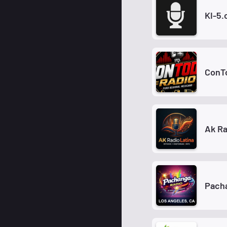
KI-5
ConT
Ak Ra
Pach