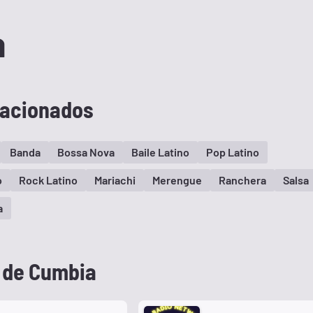
a
lacionados
Banda
Bossa Nova
Baile Latino
Pop Latino
o
Rock Latino
Mariachi
Merengue
Ranchera
Salsa
a
 de Cumbia