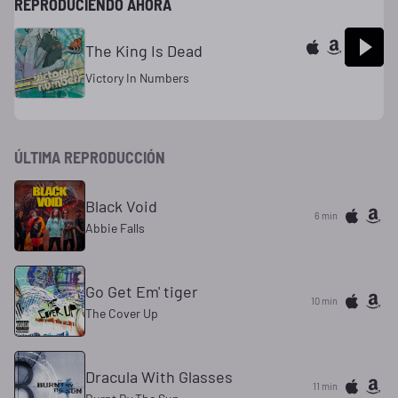
REPRODUCIENDO AHORA
The King Is Dead
Victory In Numbers
ÚLTIMA REPRODUCCIÓN
Black Void
6 min
Abbie Falls
Go Get Em' tiger
10 min
The Cover Up
Dracula With Glasses
11 min