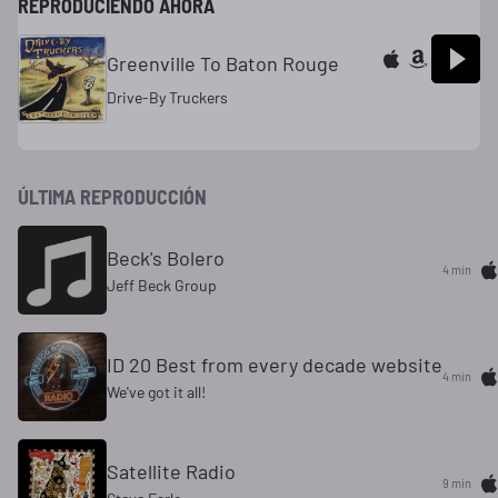
REPRODUCIENDO AHORA
Greenville To Baton Rouge
Drive-By Truckers
ÚLTIMA REPRODUCCIÓN
Beck's Bolero
4 min
Jeff Beck Group
ID 20 Best from every decade website
4 min
We've got it all!
Satellite Radio
9 min