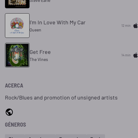
Steve Earle
I'm In Love With My Car
12 min
Queen
Get Free
14 min
The Vines
ACERCA
Rock/Blues and promotion of unsigned artists
GÉNEROS