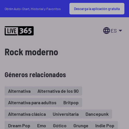
Descarga la aplicación gratuita
Obtén Auto-Start, Historial y Favoritos
ES
Rock moderno
Géneros relacionados
Alternativa
Alternativa de los 90
Alternativa para adultos
Britpop
Alternativa clásica
Universitaria
Dancepunk
Dream Pop
Emo
Gótico
Grunge
Indie Pop