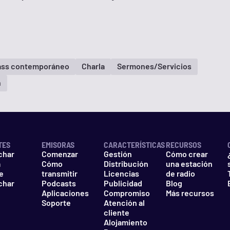
ass contemporáneo
Charla
Sermones/Servicios
n
TES
EMISORAS
CARACTERÍSTICAS
RECURSOS
char
Comenzar
Gestión
Cómo crear
a
Cómo
Distribución
una estación
e
transmitir
Licencias
de radio
char
Podcasts
Publicidad
Blog
Aplicaciones
Compromiso
Más recursos
Soporte
Atención al
cliente
Alojamiento