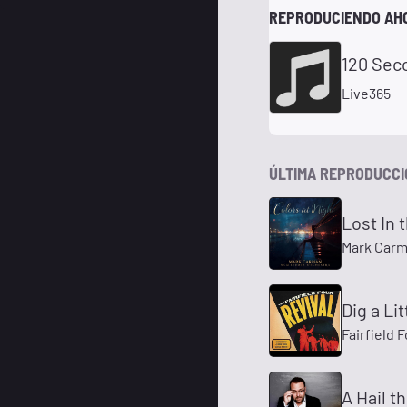
REPRODUCIENDO AH
120 Sec
Live365
ÚLTIMA REPRODUCC
Lost In 
Mark Car
Dig a Li
Fairfield 
A Hail t