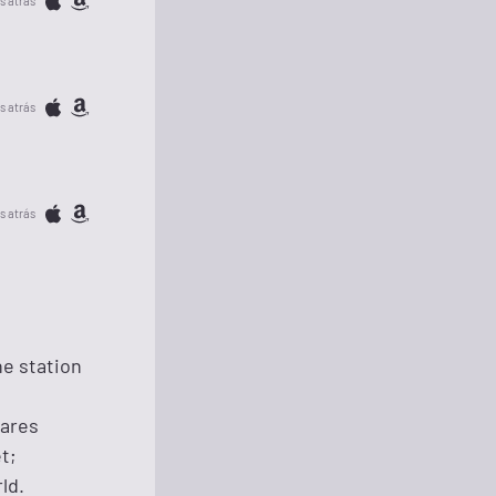
s atrás
s atrás
s atrás
ne station
hares
t;
ld.