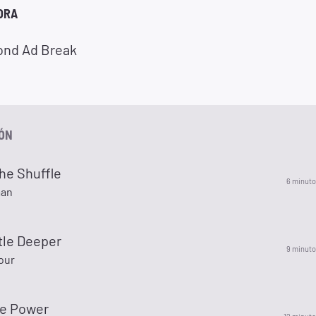
ORA
ond Ad Break
IÓN
the Shuffle
6 minuto
man
ttle Deeper
9 minuto
Four
he Power