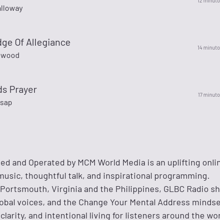
12 minuto
lloway
ge Of Allegiance
14 minuto
nwood
ds Prayer
17 minuto
lsap
d and Operated by MCM World Media is an uplifting onli
music, thoughtful talk, and inspirational programming.
Portsmouth, Virginia and the Philippines, GLBC Radio s
global voices, and the Change Your Mental Address mindse
larity, and intentional living for listeners around the wor