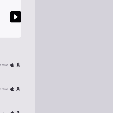
s atrás
s atrás