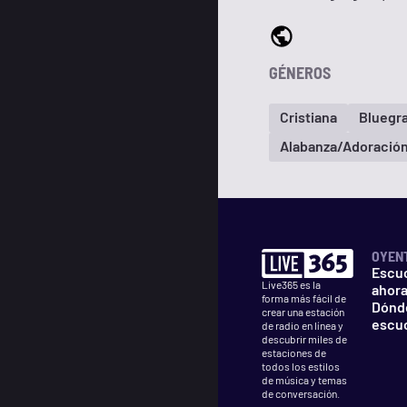
GÉNEROS
Cristiana
Bluegr
Alabanza/Adoració
OYEN
Escu
Live365 es la
ahor
forma más fácil de
Dónd
crear una estación
escu
de radio en línea y
descubrir miles de
estaciones de
todos los estilos
de música y temas
de conversación.