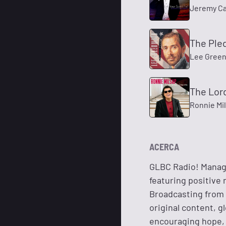
Jeremy Ca
The Pled
Lee Gree
The Lor
Ronnie Mi
ACERCA
GLBC Radio! Manage
featuring positive 
Broadcasting from 
original content, 
encouraging hope, c