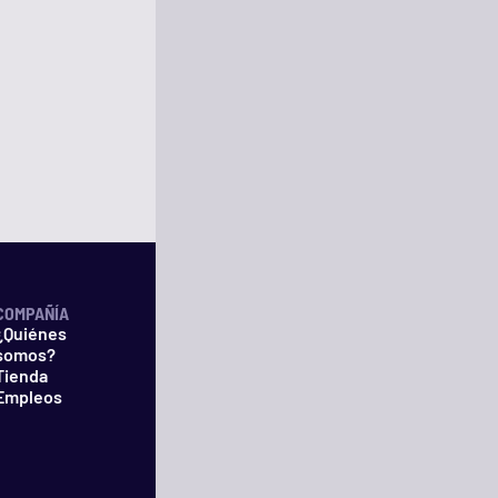
COMPAÑÍA
¿Quiénes
somos?
Tienda
Empleos