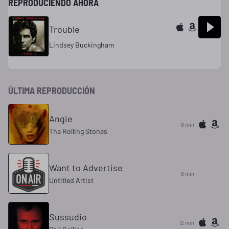
REPRODUCIENDO AHORA
Trouble
Lindsey Buckingham
ÚLTIMA REPRODUCCIÓN
Angie
8 min
The Rolling Stones
Want to Advertise
8 min
Untitled Artist
Sussudio
12 min