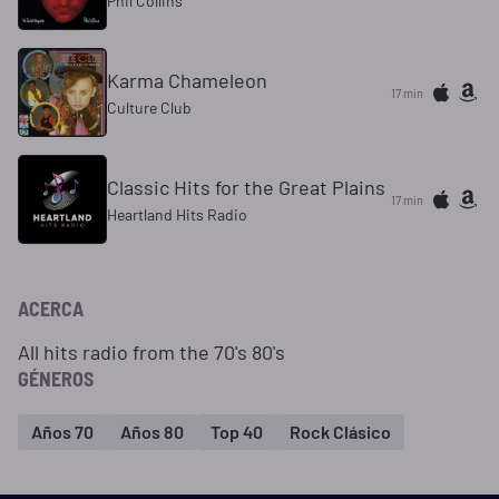
Phil Collins
Karma Chameleon
17 min
Culture Club
Classic Hits for the Great Plains
17 min
Heartland Hits Radio
ACERCA
All hits radio from the 70's 80's
GÉNEROS
Años 70
Años 80
Top 40
Rock Clásico