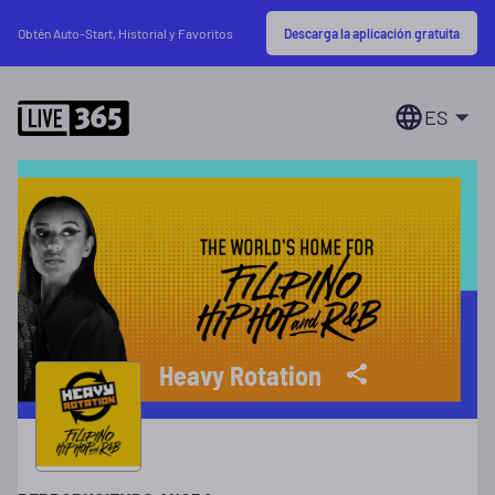
Descarga la aplicación gratuita
Obtén Auto-Start, Historial y Favoritos
ES
Heavy Rotation