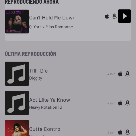
REPRODUCIENDO AHORA
Can't Hold Me Down
Q-York x Miss Ramonne
ÚLTIMA REPRODUCCIÓN
Till I Die
4 min
Diggity
Act Like Ya Know
4 min
Heavy Rotation ID
Outta Control
7 min