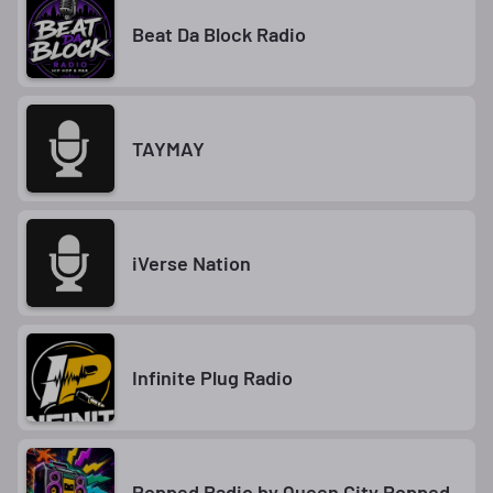
Beat Da Block Radio
TAYMAY
iVerse Nation
Infinite Plug Radio
Popped Radio by Queen City Popped