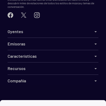
descubrir miles de estaciones de todos los estilos de música y temas de
conversación.
Oyentes
Emisoras
Características
Recursos
Compañía
©
2026
Live365