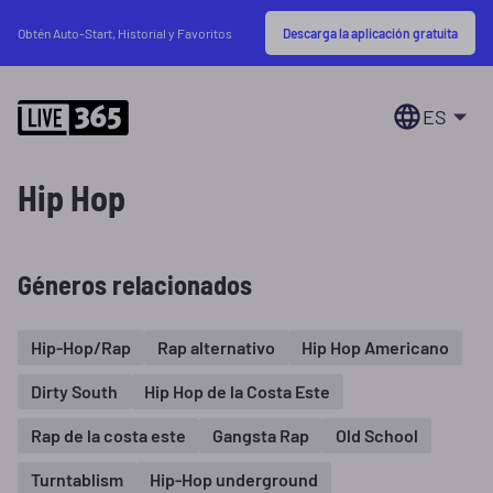
Descarga la aplicación gratuita
Obtén Auto-Start, Historial y Favoritos
ES
Hip Hop
Géneros relacionados
Hip-Hop/Rap
Rap alternativo
Hip Hop Americano
Dirty South
Hip Hop de la Costa Este
Rap de la costa este
Gangsta Rap
Old School
Turntablism
Hip-Hop underground