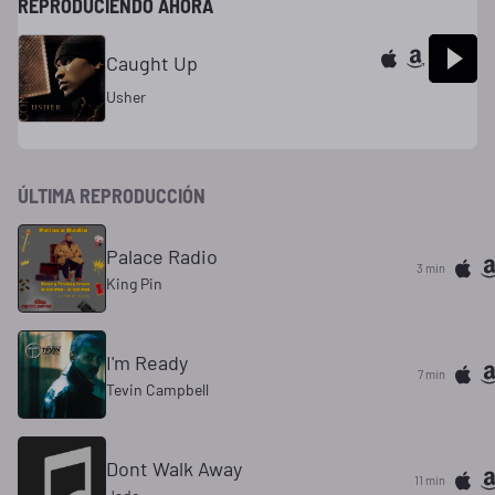
REPRODUCIENDO AHORA
Caught Up
Usher
ÚLTIMA REPRODUCCIÓN
Palace Radio
3 min
King Pin
I'm Ready
7 min
Tevin Campbell
Dont Walk Away
11 min