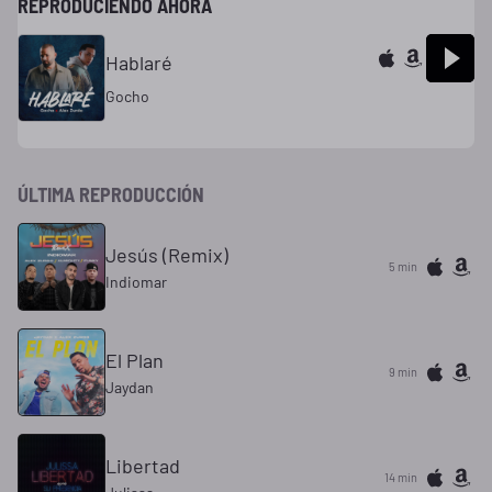
REPRODUCIENDO AHORA
Hablaré
Gocho
ÚLTIMA REPRODUCCIÓN
Jesús (Remix)
5 min
Indiomar
El Plan
9 min
Jaydan
Libertad
14 min