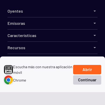
Oyentes
Emisoras
Características
Recursos
Compañía
Escucha más con nuestra aplicación
Abrir
móvil
Continuar
Chrome
©
2026
Live365
Inicio
Buscar
Géneros
Términos
DMCA
Privacidad
Cookies
No vender mi información