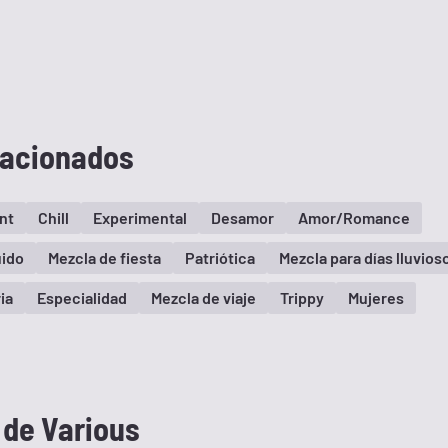
lacionados
nt
Chill
Experimental
Desamor
Amor/Romance
ido
Mezcla de fiesta
Patriótica
Mezcla para días lluvios
ia
Especialidad
Mezcla de viaje
Trippy
Mujeres
 de Various