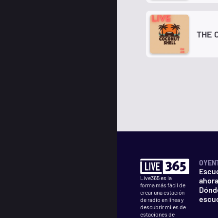
THE 
OYEN
Escu
Live365 es la
ahor
forma más fácil de
Dónd
crear una estación
escu
de radio en línea y
descubrir miles de
estaciones de