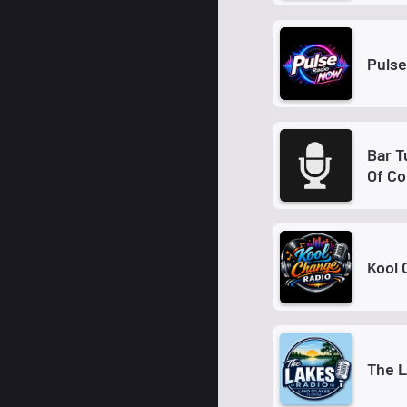
Puls
Bar T
Of Co
Kool 
The L