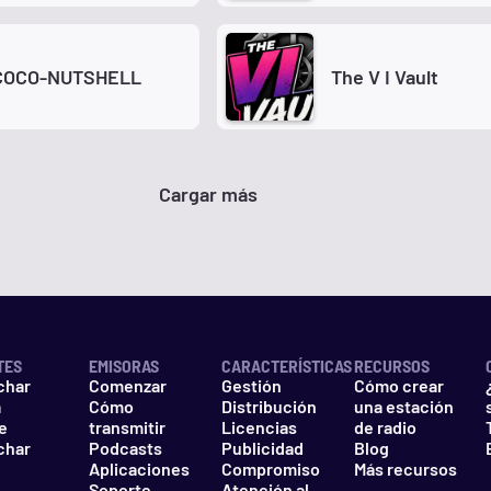
COCO-NUTSHELL
The V I Vault
Cargar más
TES
EMISORAS
CARACTERÍSTICAS
RECURSOS
char
Comenzar
Gestión
Cómo crear
a
Cómo
Distribución
una estación
e
transmitir
Licencias
de radio
char
Podcasts
Publicidad
Blog
Aplicaciones
Compromiso
Más recursos
Soporte
Atención al