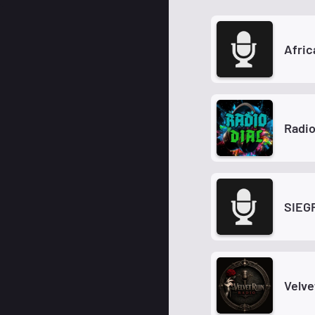
Afri
Radio
SIEG
Velve