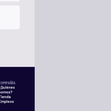
COMPAÑÍA
¿Quiénes
somos?
Tienda
Empleos