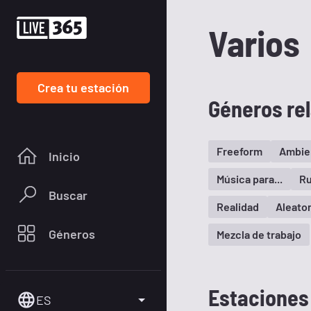
Varios
Crea tu estación
Géneros re
Freeform
Ambie
Inicio
Música para...
Ru
Buscar
Realidad
Aleator
Géneros
Mezcla de trabajo
Estaciones
ES