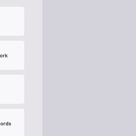
ork
cords