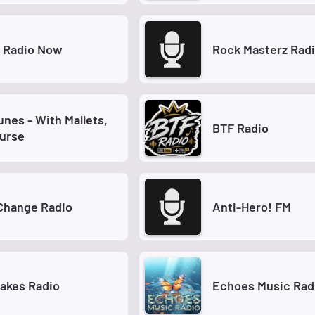
e Radio Now
Rock Masterz Rad
unes - With Mallets,
BTF Radio
urse
Change Radio
Anti-Hero! FM
akes Radio
Echoes Music Rad