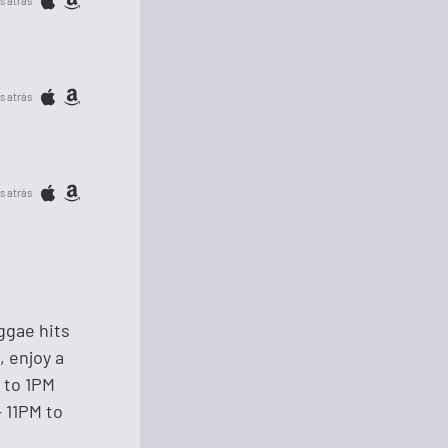
s atrás
s atrás
s atrás
ggae hits
, enjoy a
M to 1PM
 11PM to