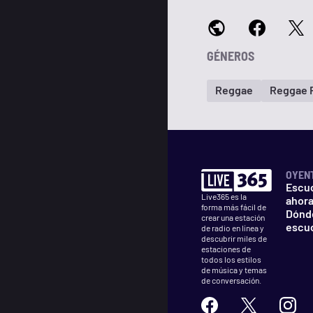
GÉNEROS
Reggae
Reggae 
OYEN
Escu
Live365 es la
ahor
forma más fácil de
Dónd
crear una estación
escu
de radio en línea y
descubrir miles de
estaciones de
todos los estilos
de música y temas
de conversación.