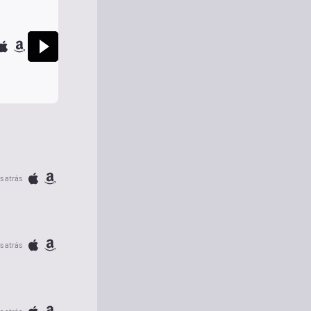
s atrás
s atrás