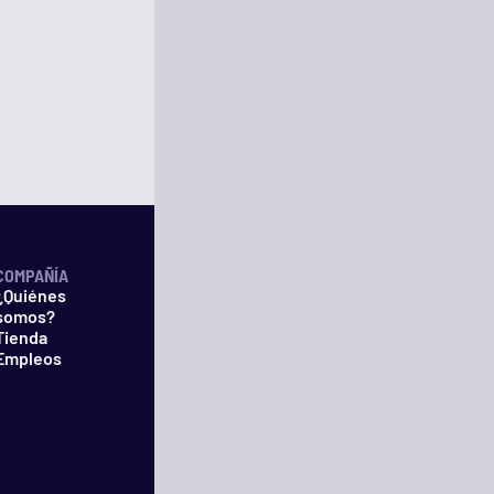
COMPAÑÍA
¿Quiénes
somos?
Tienda
Empleos