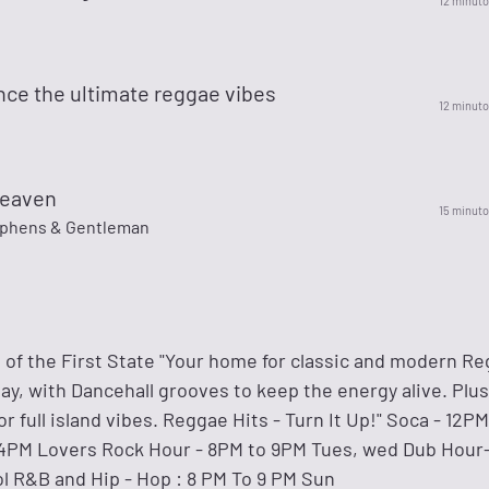
12 minuto
nce the ultimate reggae vibes
12 minuto
Heaven
15 minuto
ephens & Gentleman
 of the First State "Your home for classic and modern Re
ay, with Dancehall grooves to keep the energy alive. Plus
or full island vibes. Reggae Hits - Turn It Up!" Soca - 12P
4PM Lovers Rock Hour - 8PM to 9PM Tues, wed Dub Hour-
l R&B and Hip - Hop : 8 PM To 9 PM Sun