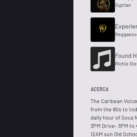
Gyptian
Experie
Reggaeso
Found 
Richie St
ACERCA
The Caribean Voice
from the 80s to tod
daily hour of Soca f
3PM Drive- 3PM to 
12AM sun Old Schoo