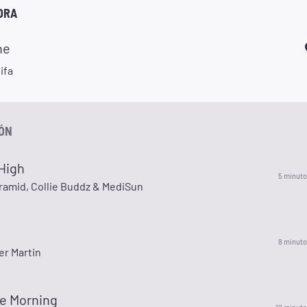
ORA
ne
ifa
IÓN
High
5 minuto
ramid, Collie Buddz & MediSun
8 minuto
er Martin
e Morning