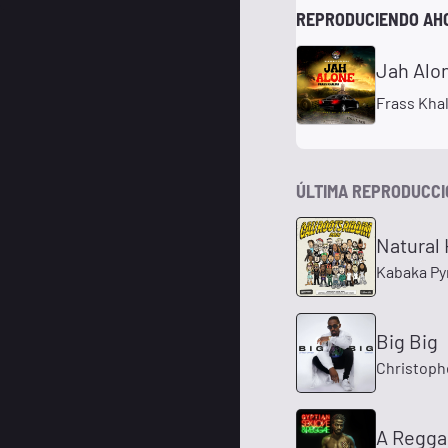
REPRODUCIENDO AH
Jah Alo
Frass Khal
ÚLTIMA REPRODUCC
Natural 
Kabaka Py
Big Big
Christoph
A Regga