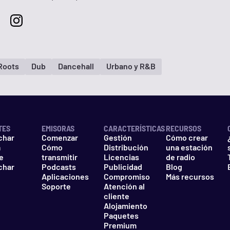
Roots
Dub
Dancehall
Urbano y R&B
TES
EMISORAS
CARACTERÍSTICAS
RECURSOS
char
Comenzar
Gestión
Cómo crear
a
Cómo
Distribución
una estación
e
transmitir
Licencias
de radio
char
Podcasts
Publicidad
Blog
Aplicaciones
Compromiso
Más recursos
Soporte
Atención al
cliente
Alojamiento
Paquetes
Premium