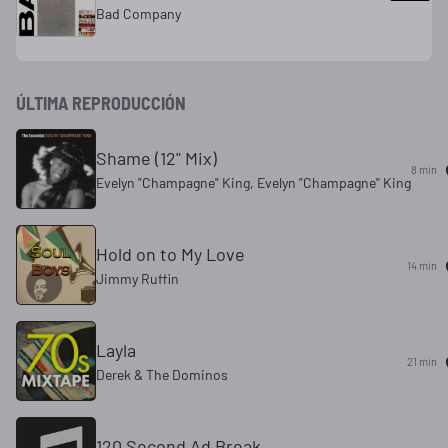
Bad Company
ÚLTIMA REPRODUCCIÓN
Shame (12" Mix)
8 min
Evelyn "Champagne" King, Evelyn "Champagne" King
Hold on to My Love
14 min
Jimmy Ruffin
Layla
21 min
Derek & The Dominos
120 Second Ad Break