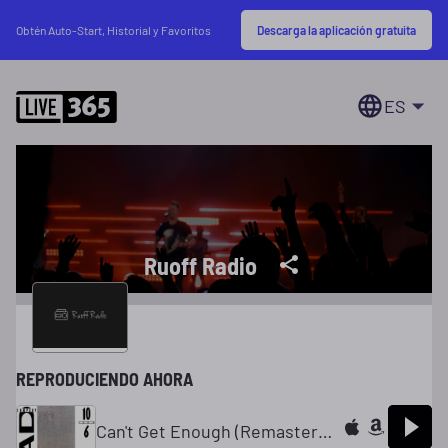
Descarga la aplicación gratuita
Obtén Auto-Start, Historial y Favoritos
ES
Ruoff Radio
REPRODUCIENDO AHORA
Can't Get Enough (Remastered Version)