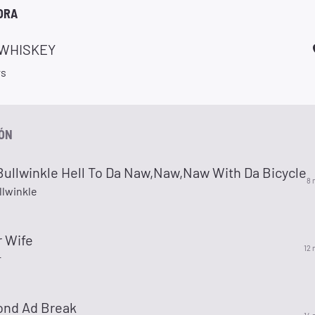
ORA
 WHISKEY
rs
IÓN
Bullwinkle Hell To Da Naw,Naw,Naw With Da Bicycle
8 
llwinkle
r Wife
12 
r
ond Ad Break