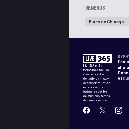
GÉNEROS
Blues de Chicago
OYEN
Escu
Live365 es la
ahor
forma más fácil de
Dónd
crear una estación
escu
de radio en línea y
descubrir miles de
estaciones de
todos los estilos
de música y temas
de conversación.