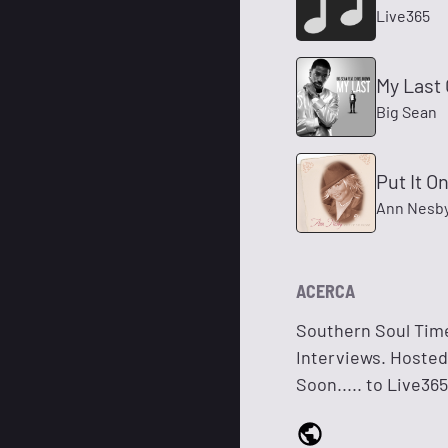
Live365
My Last
Big Sean
Put It O
Ann Nesb
ACERCA
Southern Soul Time
Interviews. Hosted
Soon..... to Live36