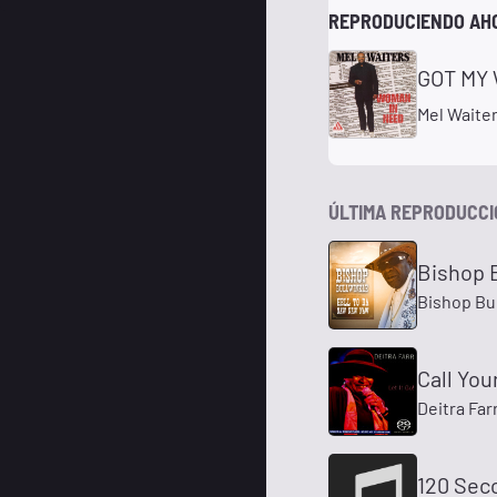
REPRODUCIENDO AH
GOT MY
Mel Waite
ÚLTIMA REPRODUCC
Bishop 
Bishop Bu
Call You
Deitra Far
120 Sec