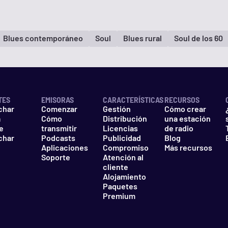
Blues contemporáneo
Soul
Blues rural
Soul de los 60
TES
EMISORAS
CARACTERÍSTICAS
RECURSOS
char
Comenzar
Gestión
Cómo crear
a
Cómo
Distribución
una estación
e
transmitir
Licencias
de radio
char
Podcasts
Publicidad
Blog
Aplicaciones
Compromiso
Más recursos
Soporte
Atención al
cliente
Alojamiento
Paquetes
Premium