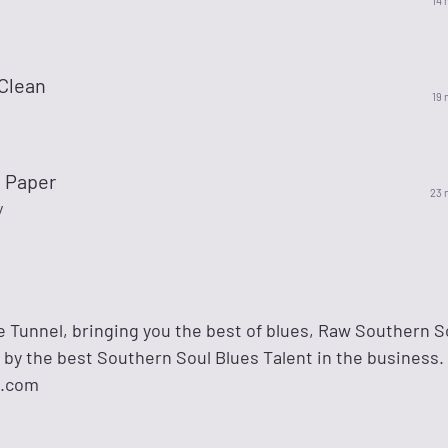
14 
 Clean
19 
n Paper
23 
y
 Tunnel, bringing you the best of blues, Raw Southern S
 by the best Southern Soul Blues Talent in the business
5.com