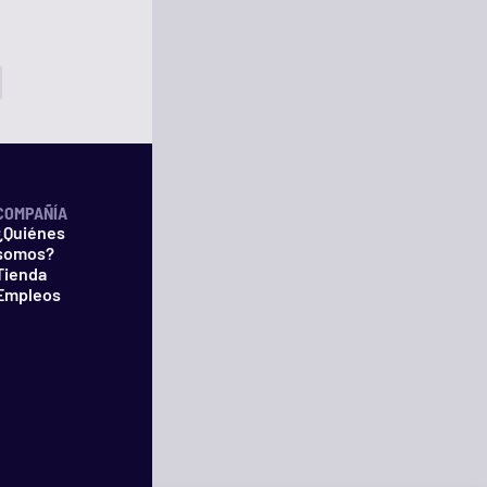
COMPAÑÍA
¿Quiénes
somos?
Tienda
Empleos