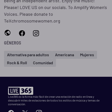
being an independent artist. Enjoy the music!
Please! LOVE US on our socials. To Amplify Women's
Voices. Please donate to
TeXchromosomewomen.org
GÉNEROS
Alternativa para adultos
Americana
Mujeres
Rock & Roll
Comunidad
Live365 es la forma más fácil de crear una estación de radio en línea y
descubrir miles de estaciones de todos los estilos de música y temas de
conversación.