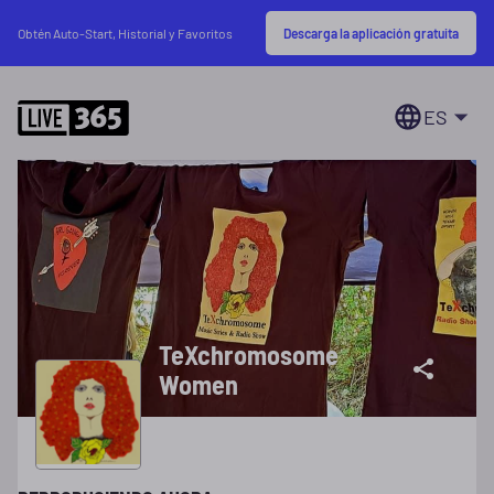
Descarga la aplicación gratuita
Obtén Auto-Start, Historial y Favoritos
ES
TeXchromosome
Women