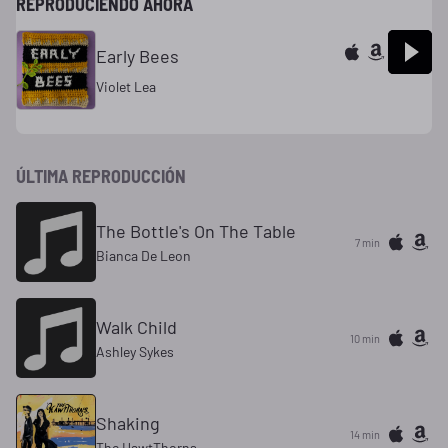
REPRODUCIENDO AHORA
Early Bees
Violet Lea
ÚLTIMA REPRODUCCIÓN
The Bottle's On The Table
7 min
Bianca De Leon
Walk Child
10 min
Ashley Sykes
Shaking
14 min
The HawtThorns