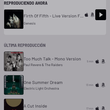
REPRODUCIENDO AHORA
Firth Of Fifth - Live Version From Seconds Out
Genesis
ÚLTIMA REPRODUCCIÓN
Too Much Talk - Mono Version
5 min
Paul Revere & The Raiders
One Summer Dream
13 min
Electric Light Orchestra
A Cut Inside
17 min