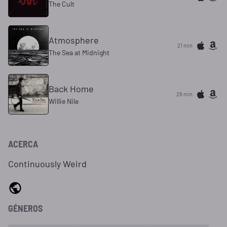
The Cult
Atmosphere
21 min
The Sea at Midnight
Back Home
28 min
Willie Nile
ACERCA
Continuously Weird
GÉNEROS