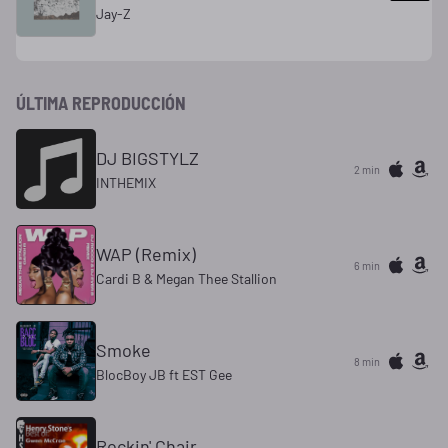
Jay-Z
ÚLTIMA REPRODUCCIÓN
DJ BIGSTYLZ
2 min
INTHEMIX
WAP (Remix)
6 min
Cardi B & Megan Thee Stallion
Smoke
8 min
BlocBoy JB ft EST Gee
Rockin' Chair