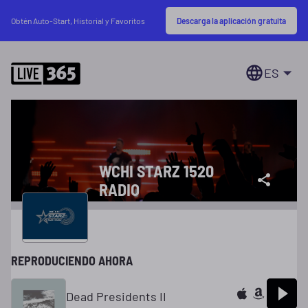
Descarga la aplicación gratuita
Obtén Auto-Start, Historial y Favoritos
ES
WCHI STARZ 1520
RADIO
REPRODUCIENDO AHORA
Dead Presidents II