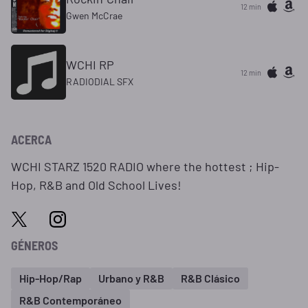
12 min
Gwen McCrae
WCHI RP
12 min
RADIODIAL SFX
ACERCA
WCHI STARZ 1520 RADIO where the hottest ; Hip-
Hop, R&B and Old School Lives!
GÉNEROS
Hip-Hop/Rap
Urbano y R&B
R&B Clásico
R&B Contemporáneo