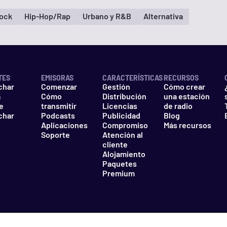
Rock
Hip-Hop/Rap
Urbano y R&B
Alternativa
TES
EMISORAS
CARACTERÍSTICAS
RECURSOS
char
Comenzar
Gestión
Cómo crear
a
Cómo
Distribución
una estación
e
transmitir
Licencias
de radio
char
Podcasts
Publicidad
Blog
Aplicaciones
Compromiso
Más recursos
Soporte
Atención al
cliente
Alojamiento
Paquetes
Premium