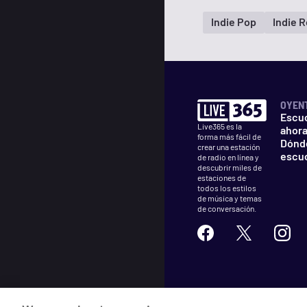
Indie Pop
Indie 
OYEN
Escu
Live365 es la
ahor
forma más fácil de
Dónd
crear una estación
escu
de radio en línea y
descubrir miles de
estaciones de
todos los estilos
de música y temas
de conversación.
©
2026
Live365