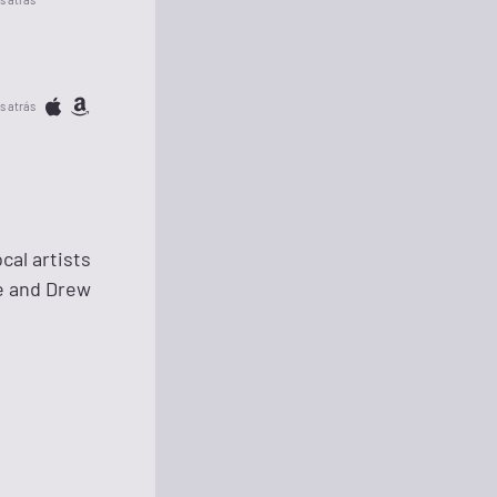
s atrás
cal artists
ie and Drew