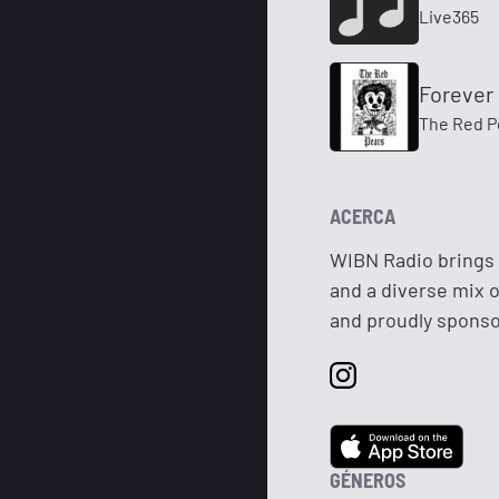
Live365
Forever
The Red P
ACERCA
WIBN Radio brings 
and a diverse mix 
and proudly sponso
GÉNEROS