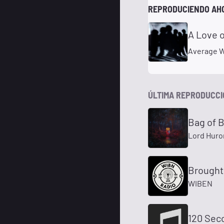
REPRODUCIENDO AH
A Love 
Average W
ÚLTIMA REPRODUCC
Bag of 
Lord Huro
Brought
WIBEN
120 Sec