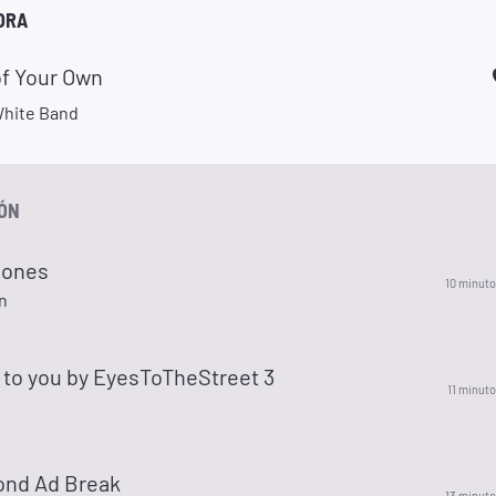
ORA
of Your Own
hite Band
IÓN
Bones
10 minuto
n
 to you by EyesToTheStreet 3
11 minuto
ond Ad Break
13 minuto