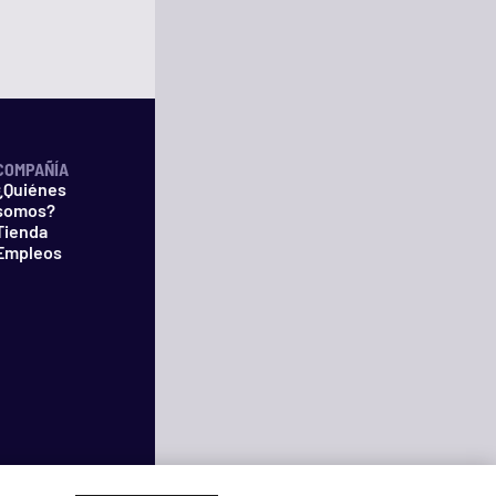
COMPAÑÍA
¿Quiénes
somos?
Tienda
Empleos