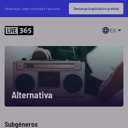
Descarga la aplicación gratuita
Obtén Auto-Start, Historial y Favoritos
ES
Alternativa
Subgéneros