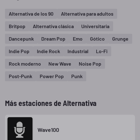
Alternativa de los 90
Alternativa para adultos
Britpop
Alternativa clásica
Universitaria
Dancepunk
Dream Pop
Emo
Gótico
Grunge
Indie Pop
Indie Rock
Industrial
Lo-Fi
Rock moderno
New Wave
Noise Pop
Post-Punk
Power Pop
Punk
Más estaciones de Alternativa
Wave100