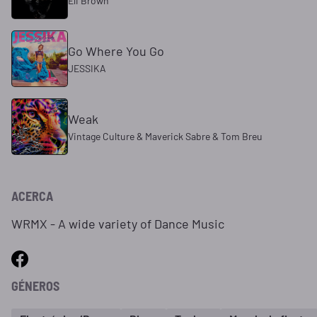
Eli Brown
Go Where You Go
JESSIKA
Weak
Vintage Culture & Maverick Sabre & Tom Breu
ACERCA
WRMX - A wide variety of Dance Music
GÉNEROS