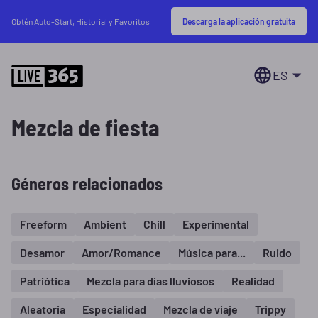
Descarga la aplicación gratuita
Obtén Auto-Start, Historial y Favoritos
ES
Mezcla de fiesta
Géneros relacionados
Freeform
Ambient
Chill
Experimental
Desamor
Amor/Romance
Música para...
Ruido
Patriótica
Mezcla para días lluviosos
Realidad
Aleatoria
Especialidad
Mezcla de viaje
Trippy