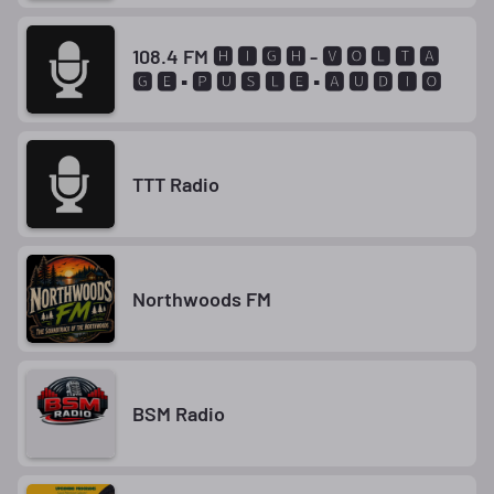
108.4 FM 🅷 🅸 🅶 🅷 - 🆅 🅾 🅻 🆃 🅰
🅶 🅴 ▪ 🅿 🆄 🆂 🅻 🅴 ▪ 🅰 🆄 🅳 🅸 🅾
TTT Radio
Northwoods FM
BSM Radio