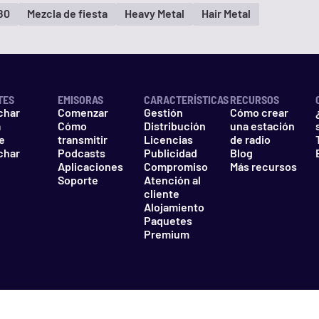
80
Mezcla de fiesta
Heavy Metal
Hair Metal
TES
EMISORAS
CARACTERÍSTICAS
RECURSOS
char
Comenzar
Gestión
Cómo crear
a
Cómo
Distribución
una estación
e
transmitir
Licencias
de radio
char
Podcasts
Publicidad
Blog
Aplicaciones
Compromiso
Más recursos
Soporte
Atención al
cliente
Alojamiento
Paquetes
Premium
d
Cookies
No vender mi información