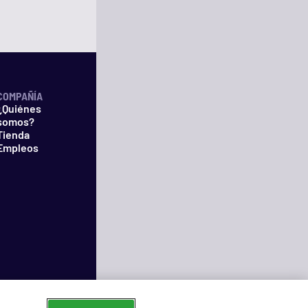
COMPAÑÍA
¿Quiénes
somos?
Tienda
Empleos