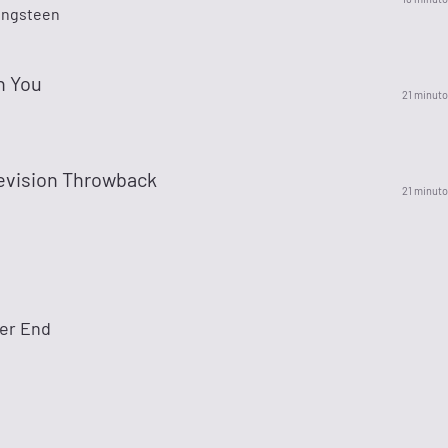
ingsteen
n You
21 minuto
levision Throwback
21 minuto
er End