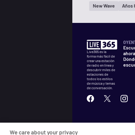
New Wave
Años 
OYEN
Escu
Live365 es la
ahor
forma más fácil de
Dónd
crear una estación
escu
de radio en línea y
descubrir miles de
estaciones de
todos los estilos
de música y temas
de conversación.
©
2026
Live365
We care about your privacy
Términos
DMCA
Privacida