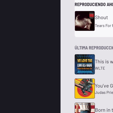
REPRODUCIENDO AH
Shout
Tears For 
ÚLTIMA REPRODUCC
This is 
WLTE
You've 
Judas Pri
Born in 