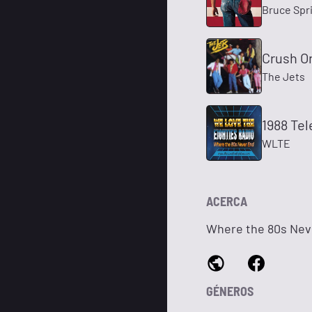
Bruce Spr
Crush O
The Jets
1988 Te
WLTE
ACERCA
Where the 80s Nev
GÉNEROS