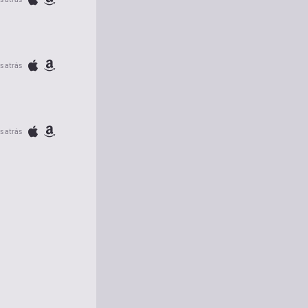
s atrás
s atrás