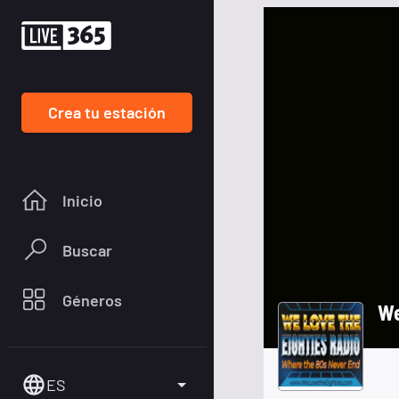
Crea tu estación
Inicio
Buscar
Géneros
We
ES