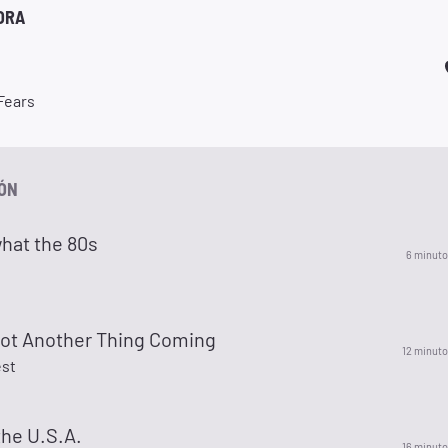
ORA
Fears
IÓN
what the 80s
6 minuto
Got Another Thing Coming
12 minuto
est
the U.S.A.
16 minuto