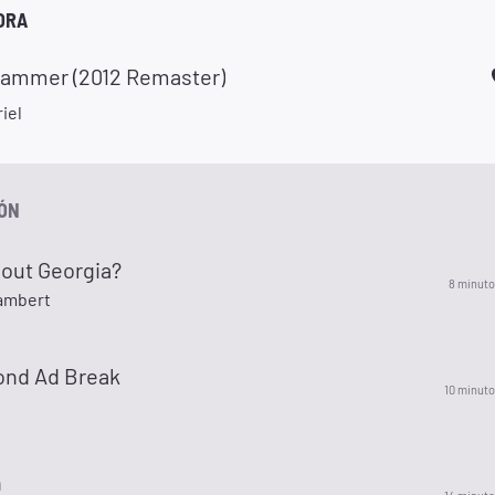
ORA
ammer (2012 Remaster)
iel
IÓN
out Georgia?
8 minuto
ambert
ond Ad Break
10 minuto
n