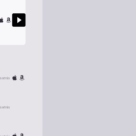
s atrás
s atrás