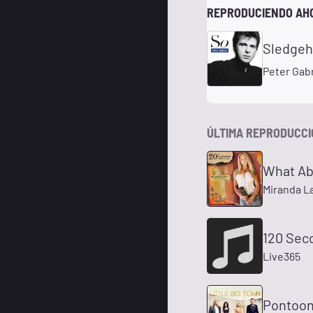
REPRODUCIENDO AH
Sledgeh
Peter Gabr
ÚLTIMA REPRODUCC
What Ab
Miranda L
120 Sec
Live365
Pontoo