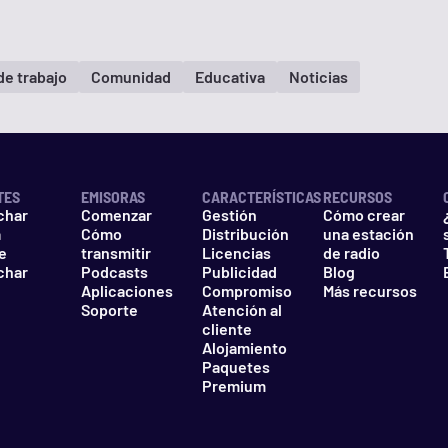
de trabajo
Comunidad
Educativa
Noticias
TES
EMISORAS
CARACTERÍSTICAS
RECURSOS
char
Comenzar
Gestión
Cómo crear
a
Cómo
Distribución
una estación
e
transmitir
Licencias
de radio
char
Podcasts
Publicidad
Blog
Aplicaciones
Compromiso
Más recursos
Soporte
Atención al
cliente
Alojamiento
Paquetes
Premium