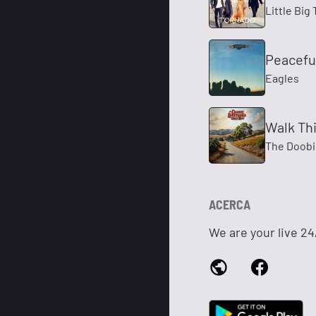
Little Big
Peaceful
Eagles
Walk Thi
The Doobi
ACERCA
We are your live 2