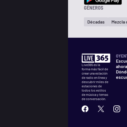
GÉNEROS
Décadas
Mezcla 
OYEN
Escu
Live365 es la
ahor
forma más fácil de
Dónd
crear una estación
escu
de radio en línea y
descubrir miles de
estaciones de
todos los estilos
de música y temas
de conversación.