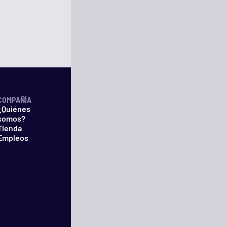
COMPAÑÍA
¿Quiénes
somos?
Tienda
Empleos