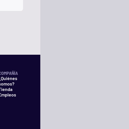
COMPAÑÍA
¿Quiénes
somos?
Tienda
Empleos