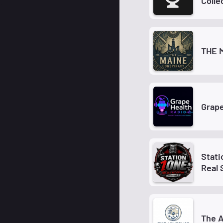
Colle
THE 
Grape
Stati
Real 
The 