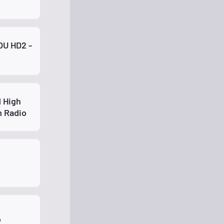
OU HD2 -
d High
 Radio
o