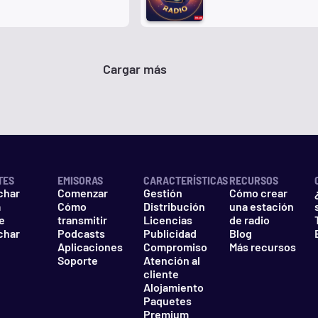
Cargar más
TES
EMISORAS
CARACTERÍSTICAS
RECURSOS
char
Comenzar
Gestión
Cómo crear
a
Cómo
Distribución
una estación
e
transmitir
Licencias
de radio
char
Podcasts
Publicidad
Blog
Aplicaciones
Compromiso
Más recursos
Soporte
Atención al
cliente
Alojamiento
Paquetes
Premium