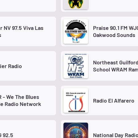
 NV 97.5 Viva Las
Praise 90.1 FM WJ
s
Oakwood Sounds
Northeast Guilfor
ier Radio
School WRAM Ram
 - We The Blues
Radio El Alfarero
le Radio Network
 92.5
National Day Radi