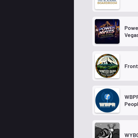
Power
Vega
Front
WBPR
Peop
WYBG