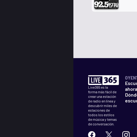
OYEN
Escu
Live365 es la
ahor
forma más fácil de
Dónd
crear una estación
escu
de radio en línea y
descubrir miles de
estaciones de
todos los estilos
de música y temas
de conversación.