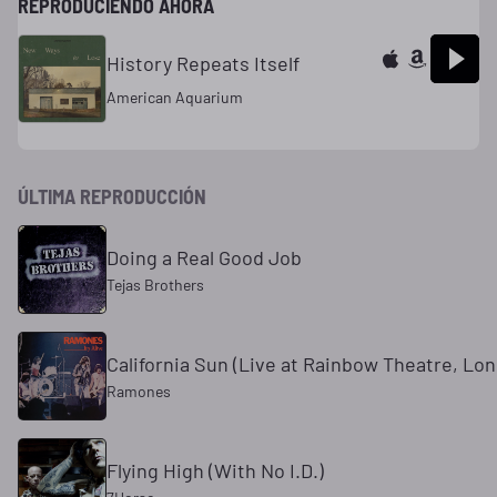
REPRODUCIENDO AHORA
History Repeats Itself
American Aquarium
ÚLTIMA REPRODUCCIÓN
Doing a Real Good Job
Tejas Brothers
California Sun (Live at Rainbow Theatre, Lon
Ramones
Flying High (With No I.D.)