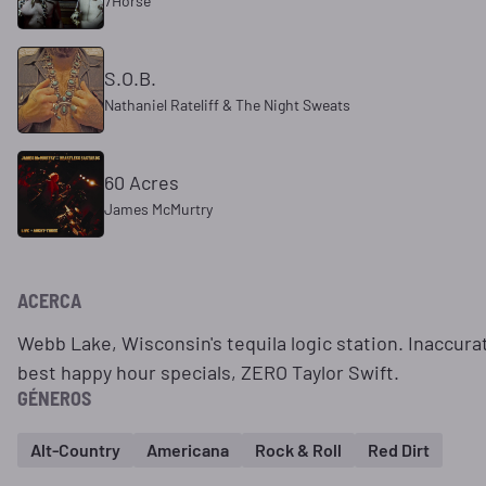
7Horse
S.O.B.
Nathaniel Rateliff & The Night Sweats
60 Acres
James McMurtry
ACERCA
Webb Lake, Wisconsin's tequila logic station. Inaccur
best happy hour specials, ZERO Taylor Swift.
GÉNEROS
Alt-Country
Americana
Rock & Roll
Red Dirt