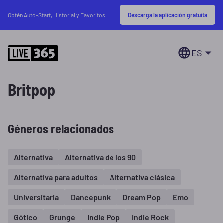
Descarga la aplicación gratuita
Obtén Auto-Start, Historial y Favoritos
ES
Britpop
Géneros relacionados
Alternativa
Alternativa de los 90
Alternativa para adultos
Alternativa clásica
Universitaria
Dancepunk
Dream Pop
Emo
Gótico
Grunge
Indie Pop
Indie Rock