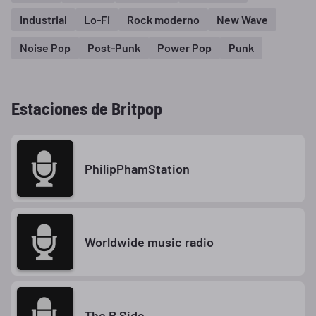
Industrial
Lo-Fi
Rock moderno
New Wave
Noise Pop
Post-Punk
Power Pop
Punk
Estaciones de Britpop
PhilipPhamStation
Worldwide music radio
The B Side