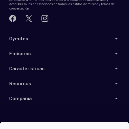
descubrir miles de estaciones de todos los estilos de música y temas de
conversación.
Oyentes
Emisoras
Características
Recursos
Compañía
©
2026
Live365