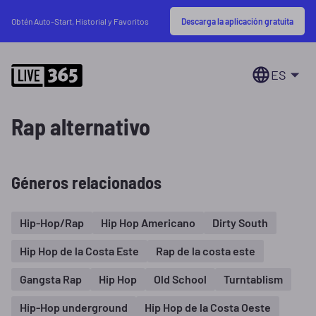
Descarga la aplicación gratuita
Obtén Auto-Start, Historial y Favoritos
ES
Rap alternativo
Géneros relacionados
Hip-Hop/Rap
Hip Hop Americano
Dirty South
Hip Hop de la Costa Este
Rap de la costa este
Gangsta Rap
Hip Hop
Old School
Turntablism
Hip-Hop underground
Hip Hop de la Costa Oeste