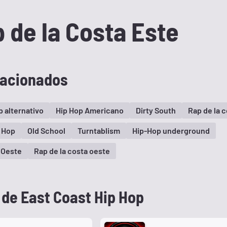
 de la Costa Este
lacionados
p alternativo
Hip Hop Americano
Dirty South
Rap de la 
 Hop
Old School
Turntablism
Hip-Hop underground
a Oeste
Rap de la costa oeste
 de East Coast Hip Hop