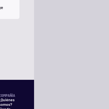
ge
COMPAÑÍA
¿Quiénes
somos?
Tienda