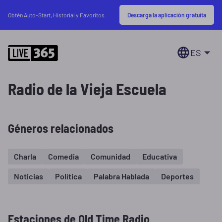
Descarga la aplicación gratuita
Obtén Auto-Start, Historial y Favoritos
ES
Radio de la Vieja Escuela
Géneros relacionados
Charla
Comedia
Comunidad
Educativa
Noticias
Política
Palabra Hablada
Deportes
Estaciones de Old Time Radio