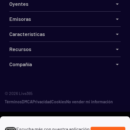
Oyentes
Emisoras
Características
Recursos
Compañía
©
2026
Live365
Términos
DMCA
Privacidad
Cookies
No vender mi información
Escucha más con nuestra aplicación