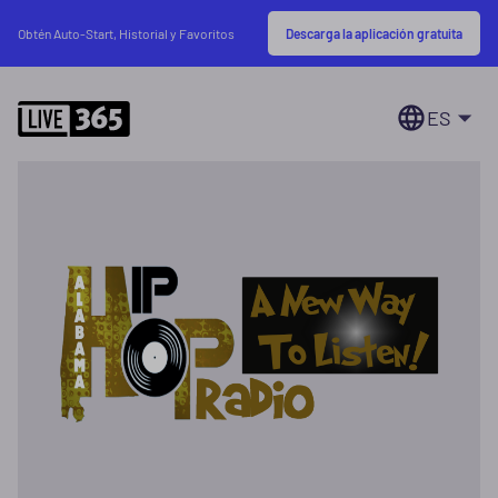
Descarga la aplicación gratuita
Obtén Auto-Start, Historial y Favoritos
ES