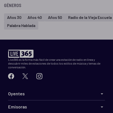
GÉNEROS
Años 30
Años 40
Años 50
Radio de la Vieja Escuela
Palabra Hablada
Live365 es la forma más fácil de crear una estación de radio en línea y
descubrir miles de estaciones de todos los estilos de música y temas de
conversación.
Oyentes
Emisoras