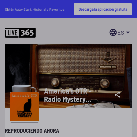
Descarga la aplicación gratuita
Obtén Auto-Start, Historial y Favoritos
ES
America's OTR -
Radio Mystery
Theater
REPRODUCIENDO AHORA