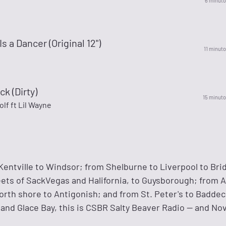
6 minuto
s a Dancer (Original 12")
11 minuto
ck (Dirty)
15 minuto
lf ft Lil Wayne
entville to Windsor; from Shelburne to Liverpool to Br
ets of SackVegas and Halifornia, to Guysborough; from 
orth shore to Antigonish; and from St. Peter's to Baddec
and Glace Bay, this is CSBR Salty Beaver Radio -- and Nov