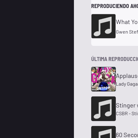
REPRODUCIENDO AH
What Yo
Gwen Stef
ÚLTIMA REPRODUCC
Applaus
Lady Gaga
Stinger
CSBR - St
60 Seco