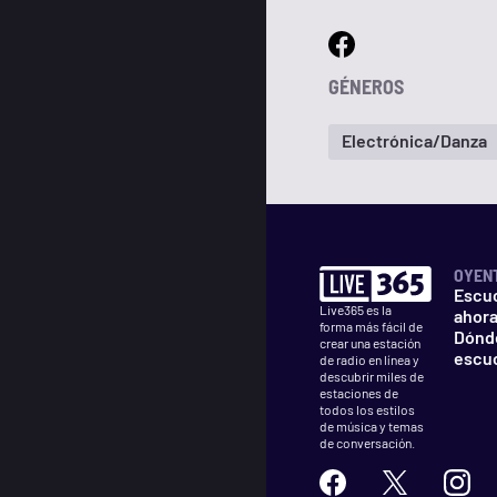
GÉNEROS
Electrónica/Danza
OYEN
Escu
Live365 es la
ahor
forma más fácil de
Dónd
crear una estación
escu
de radio en línea y
descubrir miles de
estaciones de
todos los estilos
de música y temas
de conversación.