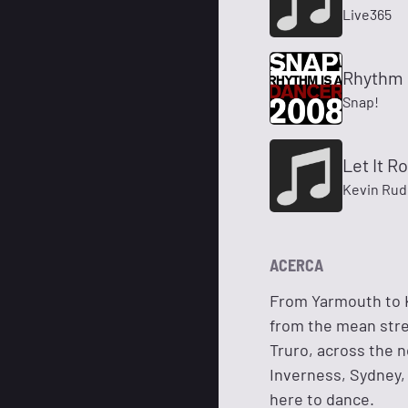
Live365
Rhythm I
Snap!
Let It Ro
Kevin Rudo
ACERCA
From Yarmouth to K
from the mean stre
Truro, across the n
Inverness, Sydney, 
here to dance.