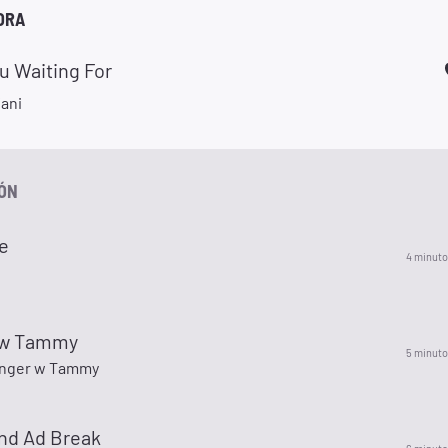
ORA
u Waiting For
ani
IÓN
e
4 minuto
 w Tammy
5 minuto
inger w Tammy
nd Ad Break