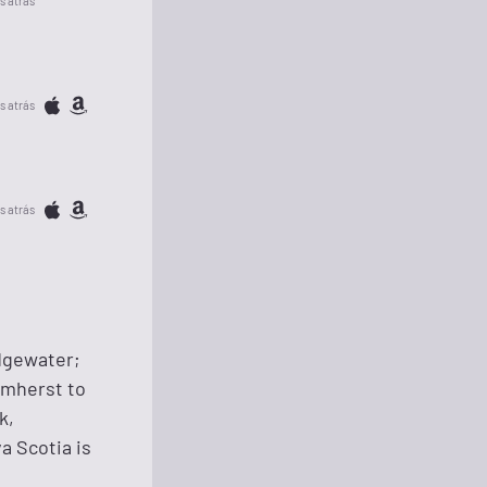
s atrás
s atrás
s atrás
idgewater;
Amherst to
k,
a Scotia is