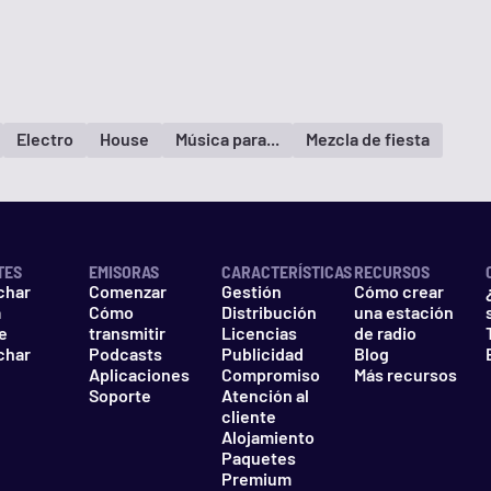
Electro
House
Música para...
Mezcla de fiesta
TES
EMISORAS
CARACTERÍSTICAS
RECURSOS
char
Comenzar
Gestión
Cómo crear
a
Cómo
Distribución
una estación
e
transmitir
Licencias
de radio
char
Podcasts
Publicidad
Blog
Aplicaciones
Compromiso
Más recursos
Soporte
Atención al
cliente
Alojamiento
Paquetes
Premium