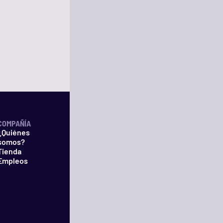
COMPAÑÍA
¿Quiénes
somos?
Tienda
Empleos