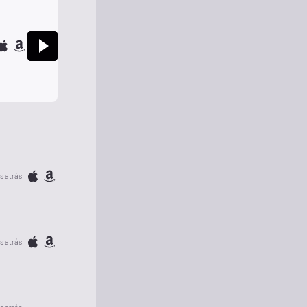
s atrás
s atrás