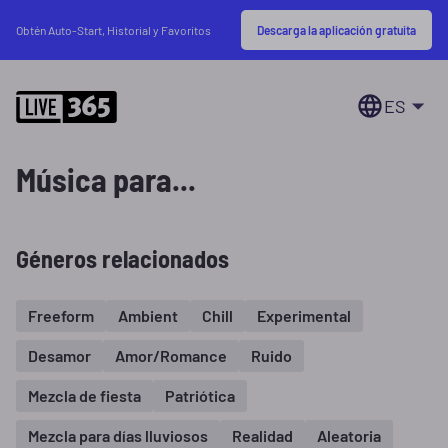
Descarga la aplicación gratuita
Obtén Auto-Start, Historial y Favoritos
ES
Música para...
Géneros relacionados
Freeform
Ambient
Chill
Experimental
Desamor
Amor/Romance
Ruido
Mezcla de fiesta
Patriótica
Mezcla para días lluviosos
Realidad
Aleatoria