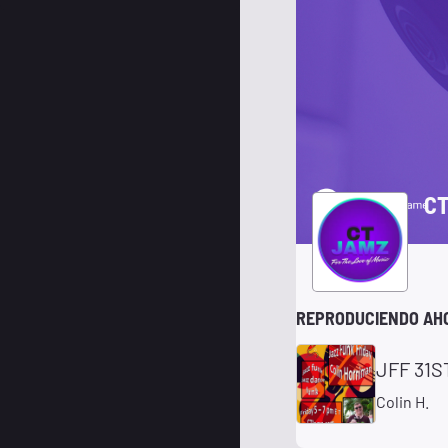
CT
REPRODUCIENDO AH
JFF 31S
Colin H.