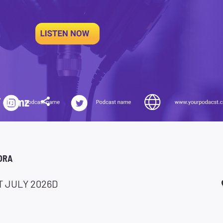
 Jamz
ORA
T JULY 2026D