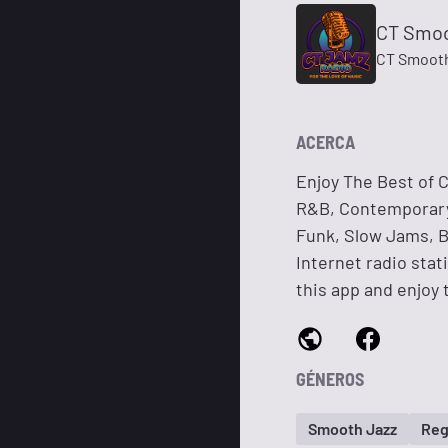
CT Smoo
CT Smooth
ACERCA
Enjoy The Best of 
R&B, Contemporary 
Funk, Slow Jams, B
Internet radio stat
this app and enjoy
GÉNEROS
Smooth Jazz
Reg