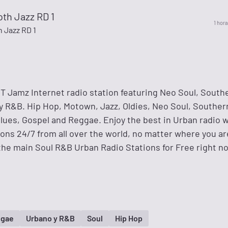
th Jazz RD 1
1 hora
 Jazz RD 1
CT Jamz Internet radio station featuring Neo Soul, South
R&B. Hip Hop, Motown, Jazz, Oldies, Neo Soul, Southern
lues, Gospel and Reggae. Enjoy the best in Urban radio w
ions 24/7 from all over the world, no matter where you are
 the main Soul R&B Urban Radio Stations for Free right n
gae
Urbano y R&B
Soul
Hip Hop