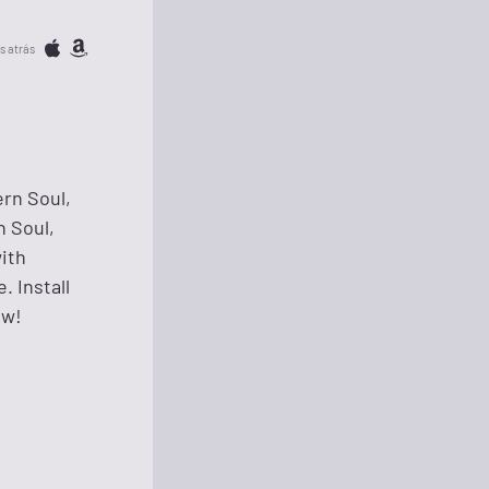
s atrás
ern Soul,
 Soul,
ith
. Install
ow!