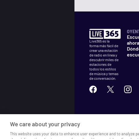
OYEN
Escu
Live365 es la
ahor
forma más fácil de
Dónd
crear una estación
escu
de radio en línea y
descubrir miles de
estaciones de
todos los estilos
de música y temas
de conversación.
©
2026
Live365
We care about your privacy
Términos
DMCA
Privacida
This website uses your data to enhance user experience and to analyze p