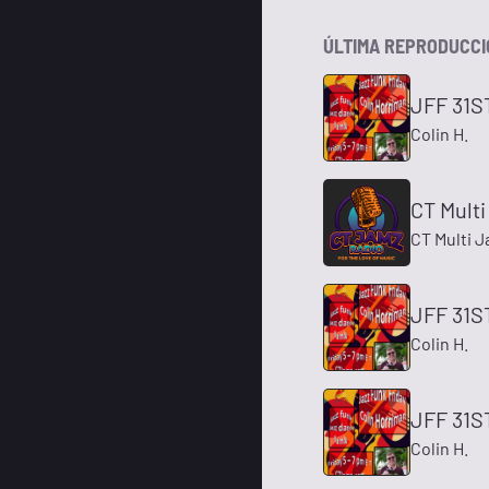
ÚLTIMA REPRODUCC
JFF 31S
Colin H.
CT Multi
CT Multi J
JFF 31S
Colin H.
JFF 31S
Colin H.