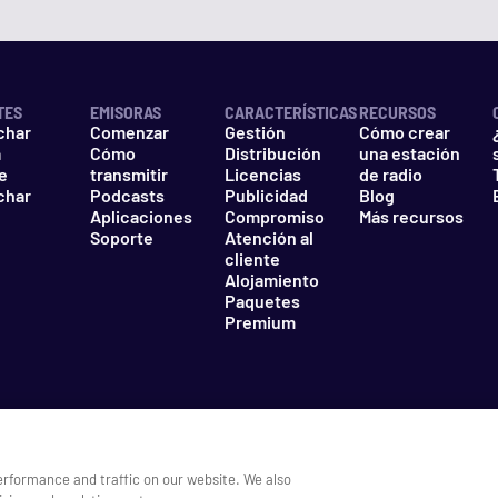
TES
EMISORAS
CARACTERÍSTICAS
RECURSOS
char
Comenzar
Gestión
Cómo crear
a
Cómo
Distribución
una estación
e
transmitir
Licencias
de radio
char
Podcasts
Publicidad
Blog
Aplicaciones
Compromiso
Más recursos
Soporte
Atención al
cliente
Alojamiento
Paquetes
Premium
d
Cookies
No vender mi información
erformance and traffic on our website. We also