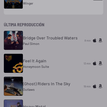
Winger
ÚLTIMA REPRODUCCIÓN
Bridge Over Troubled Waters
8 min
Paul Simon
Feel It Again
13 min
Honeymoon Suite
(Ghost) Riders In The Sky
19 min
Outlaws
Heavy Metal