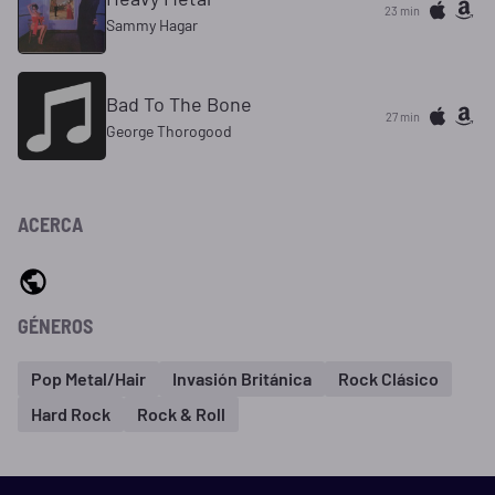
23 min
Sammy Hagar
Bad To The Bone
27 min
George Thorogood
ACERCA
GÉNEROS
Pop Metal/Hair
Invasión Británica
Rock Clásico
Hard Rock
Rock & Roll