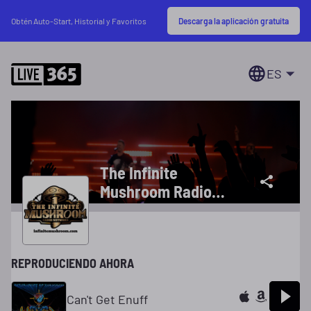
Descarga la aplicación gratuita
Obtén Auto-Start, Historial y Favoritos
ES
The Infinite
Mushroom Radio
Network
REPRODUCIENDO AHORA
Can't Get Enuff