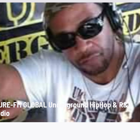
RE-FM GLOBAL Underground HipHop & R&B
dio