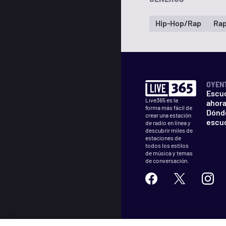
Hip-Hop/Rap
Rap
OYEN
Escu
Live365 es la
ahor
forma más fácil de
Dónd
crear una estación
escu
de radio en línea y
descubrir miles de
estaciones de
todos los estilos
de música y temas
de conversación.
©
2026
Live365