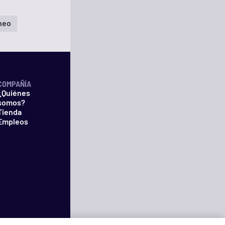
neo
COMPAÑÍA
¿Quiénes
somos?
Tienda
Empleos