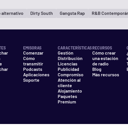
 alternativo
Dirty South
Gangsta Rap
R&B Contemporá
TES
EMISORAS
CARACTERÍSTICAS
RECURSOS
char
Comenzar
Gestión
Cómo crear
a
Cómo
Distribución
una estación
e
transmitir
Licencias
de radio
char
Podcasts
Publicidad
Blog
Aplicaciones
Compromiso
Más recursos
Soporte
Atención al
cliente
Alojamiento
Paquetes
Premium