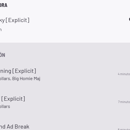
ORA
ky [Explicit]
h
IÓN
ning [Explicit]
4 minuto
llars, Big Homie Maj
 [Explicit]
7 minuto
llars
nd Ad Break
8 minuto