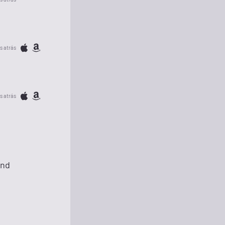
s atrás
s atrás
and