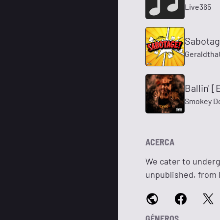
Live365
Sabota
Geraldth
Ballin' [
Smokey Dol
ACERCA
We cater to underg
unpublished, from
GÉNEROS