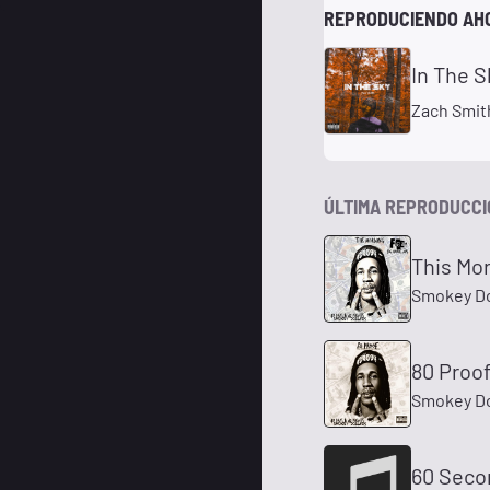
REPRODUCIENDO AH
In The S
Zach Smit
ÚLTIMA REPRODUCC
This Mor
Smokey Do
80 Proof
Smokey Do
60 Seco