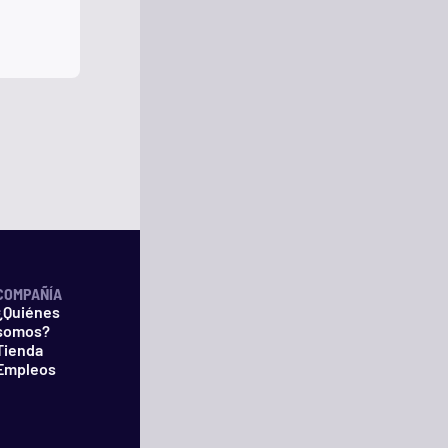
COMPAÑÍA
¿Quiénes
somos?
Tienda
Empleos