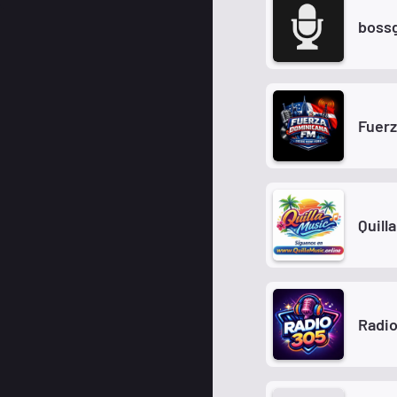
boss
Fuer
Quill
Radio