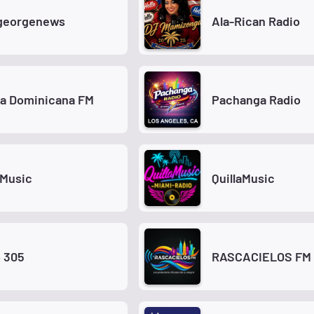
georgenews
Ala-Rican Radio
za Dominicana FM
Pachanga Radio
aMusic
QuillaMusic
 305
RASCACIELOS FM