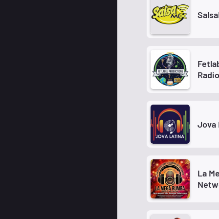
Salsa
Fetla
Radi
Jova 
La M
Netw