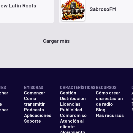
ew Latin Roots
SabrosoFM
o
Cargar más
TES
EMISORAS
CARACTERÍSTICAS
RECURSOS
char
Comenzar
Gestión
Cómo crear
a
Cómo
Distribución
una estación
e
transmitir
Licencias
de radio
char
Podcasts
Publicidad
Blog
Aplicaciones
Compromiso
Más recursos
Soporte
Atención al
cliente
Alojamiento