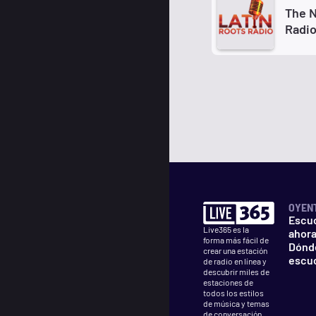
The N
Radi
OYEN
Escu
Live365 es la
ahor
forma más fácil de
Dónd
crear una estación
escu
de radio en línea y
descubrir miles de
estaciones de
todos los estilos
de música y temas
de conversación.