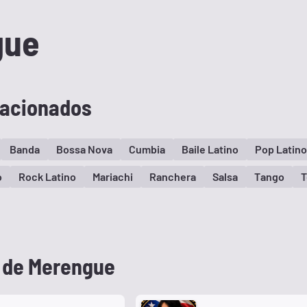
gue
lacionados
Banda
Bossa Nova
Cumbia
Baile Latino
Pop Latino
o
Rock Latino
Mariachi
Ranchera
Salsa
Tango
T
 de Merengue