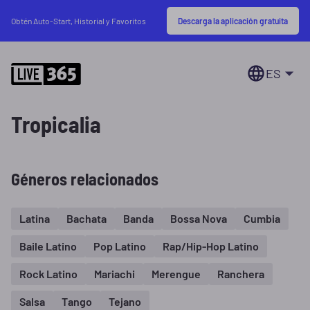
Descarga la aplicación gratuita
Obtén Auto-Start, Historial y Favoritos
ES
Tropicalia
Géneros relacionados
Latina
Bachata
Banda
Bossa Nova
Cumbia
Baile Latino
Pop Latino
Rap/Hip-Hop Latino
Rock Latino
Mariachi
Merengue
Ranchera
Salsa
Tango
Tejano