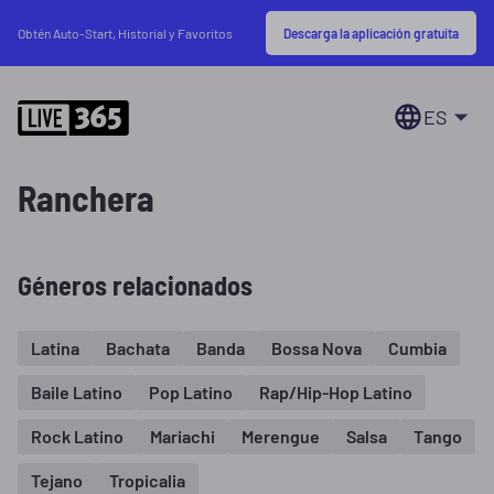
Descarga la aplicación gratuita
Obtén Auto-Start, Historial y Favoritos
ES
Ranchera
Géneros relacionados
Latina
Bachata
Banda
Bossa Nova
Cumbia
Baile Latino
Pop Latino
Rap/Hip-Hop Latino
Rock Latino
Mariachi
Merengue
Salsa
Tango
Tejano
Tropicalia