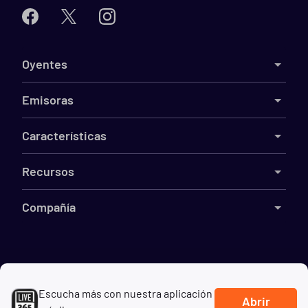
Oyentes
Emisoras
Características
Recursos
Compañía
©
2026
Live365
Escucha más con nuestra aplicación
Términos
DMCA
Privacidad
Cookies
No vender mi información
Abrir