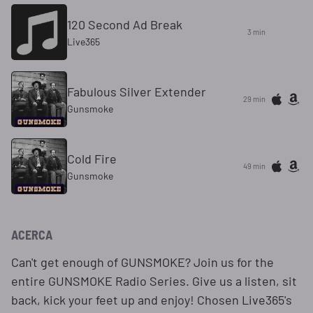
120 Second Ad Break
3 min
Live365
Fabulous Silver Extender
29 min
Gunsmoke
Cold Fire
49 min
Gunsmoke
ACERCA
Can't get enough of GUNSMOKE? Join us for the
entire GUNSMOKE Radio Series. Give us a listen, sit
back, kick your feet up and enjoy! Chosen Live365's