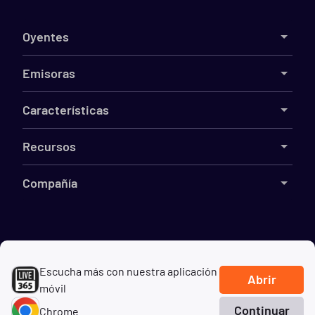
Oyentes
Emisoras
Características
Recursos
Compañía
©
2026
Live365
Escucha más con nuestra aplicación
Términos
DMCA
Privacidad
Cookies
No vender mi información
Abrir
móvil
Continuar
Chrome