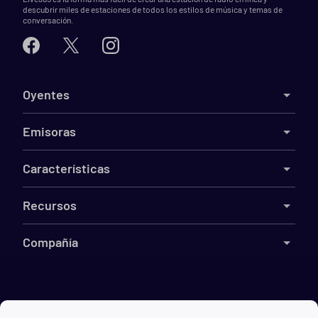
descubrir miles de estaciones de todos los estilos de música y temas de
conversación.
Oyentes
Emisoras
Características
Recursos
Compañía
©
2026
Live365