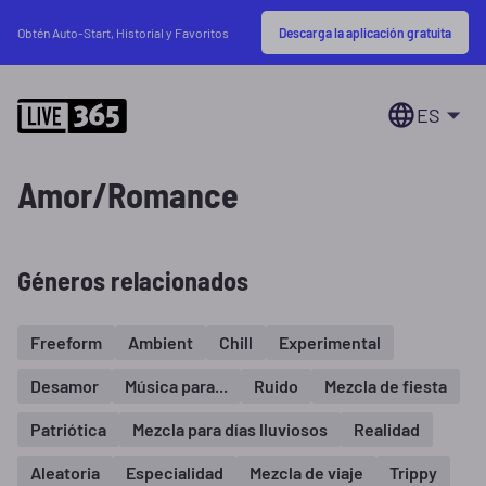
Descarga la aplicación gratuita
Obtén Auto-Start, Historial y Favoritos
ES
Amor/Romance
Géneros relacionados
Freeform
Ambient
Chill
Experimental
Desamor
Música para...
Ruido
Mezcla de fiesta
Patriótica
Mezcla para días lluviosos
Realidad
Aleatoria
Especialidad
Mezcla de viaje
Trippy