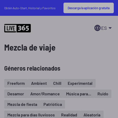
Descarga la aplicación gratuita
Obtén Auto-Start, Historial y Favoritos
ES
Mezcla de viaje
Géneros relacionados
Freeform
Ambient
Chill
Experimental
Desamor
Amor/Romance
Música para...
Ruido
Mezcla de fiesta
Patriótica
Mezcla para días lluviosos
Realidad
Aleatoria