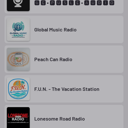
🅶 🅴 ▪ 🅿 🆄 🆂 🅻 🅴 ▪ 🅰 🆄 🅳 🅸 🅾
Global Music Radio
Peach Can Radio
F.U.N. - The Vacation Station
Lonesome Road Radio