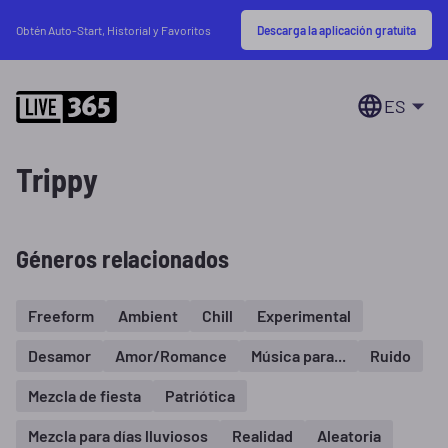
Descarga la aplicación gratuita
Obtén Auto-Start, Historial y Favoritos
ES
Trippy
Géneros relacionados
Freeform
Ambient
Chill
Experimental
Desamor
Amor/Romance
Música para...
Ruido
Mezcla de fiesta
Patriótica
Mezcla para días lluviosos
Realidad
Aleatoria