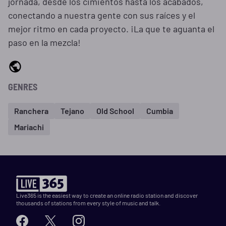
jornada, desde los cimientos hasta los acabados,
conectando a nuestra gente con sus raíces y el
mejor ritmo en cada proyecto. ¡La que te aguanta el
paso en la mezcla!
GENRES
Ranchera
Tejano
Old School
Cumbia
Mariachi
Live365 is the easiest way to create an online radio station and discover
thousands of stations from every style of music and talk.