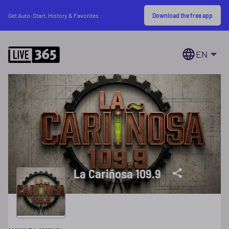
Download the free app
Get Auto-Start, History & Favorites
EN
La Cariñosa 109.9