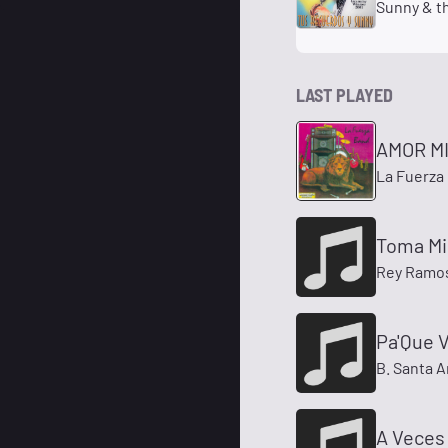
Sunny & t
LAST PLAYED
AMOR M
La Fuerza 
Toma Mi
Rey Ramos
Pa'Que V
B. Santa 
A Veces