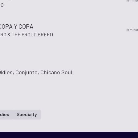
15 minu
NO
COPA Y COPA
19 minu
RO & THE PROUD BREED
ldies, Conjunto, Chicano Soul
ldies
Specialty