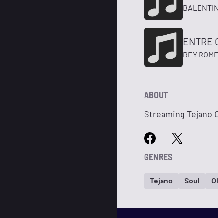
BALENTI
ENTRE 
REY ROME
ABOUT
Streaming Tejano O
GENRES
Tejano
Soul
O