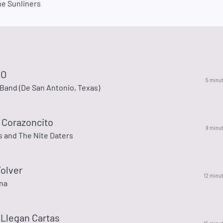
he Sunliners
IO
5 minu
Band (De San Antonio, Texas)
 Corazoncito
9 minu
 and The Nite Daters
olver
12 minu
Ana
 Llegan Cartas