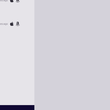
tes ago
tes ago