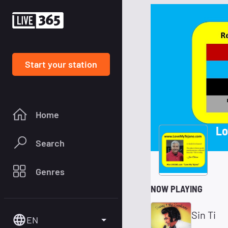
Start your station
Home
Lo
Search
Genres
NOW PLAYING
Sin Ti
EN