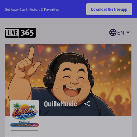
Download the free app
Get Auto-Start, History & Favorites
EN
QuillaMusic