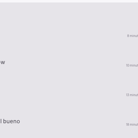
8 minu
ow
10 minu
13 minu
l bueno
18 minu