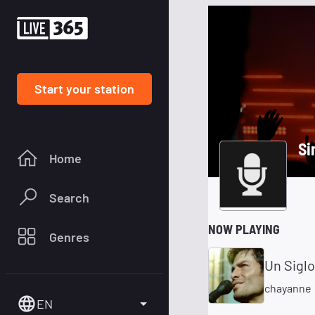
Start your station
Si
Home
Search
NOW PLAYING
Genres
Un Siglo
chayanne
EN