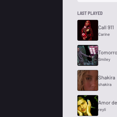
LAST PLAYED
Call 911
Caríne
Tomorr
Smiley
Shakira
shakira
Amor de
reyli