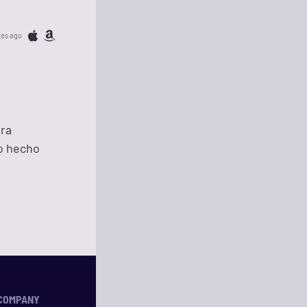
tes ago
ara
to hecho
COMPANY