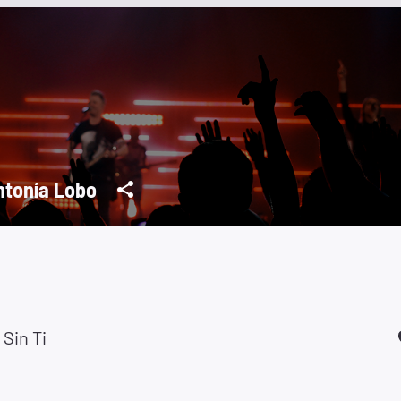
ntonía Lobo
 Sin Ti