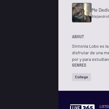
Me Dedi
Alejandro
ABOUT
Sintonía Lobo es la
disfrutar de una m
por y para estudian
GENRES
College
LISTE