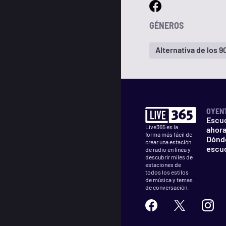
GÉNEROS
Alternativa de los 9
OYEN
Escu
Live365 es la
ahor
forma más fácil de
Dónd
crear una estación
escu
de radio en línea y
descubrir miles de
estaciones de
todos los estilos
de música y temas
de conversación.