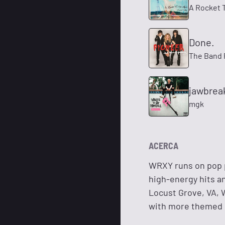
A Rocket 
Done.
The Band 
jawbrea
mgk
ACERCA
WRXY runs on pop p
high-energy hits a
Locust Grove, VA,
with more themed 