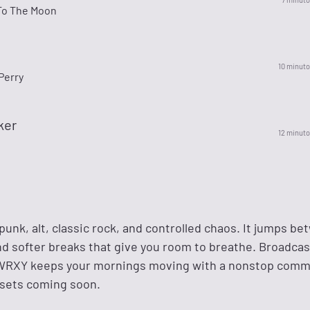
To The Moon
10 minuto
Perry
ker
12 minuto
unk, alt, classic rock, and controlled chaos. It jumps b
nd softer breaks that give you room to breathe. Broadca
 WRXY keeps your mornings moving with a nonstop comm
sets coming soon.