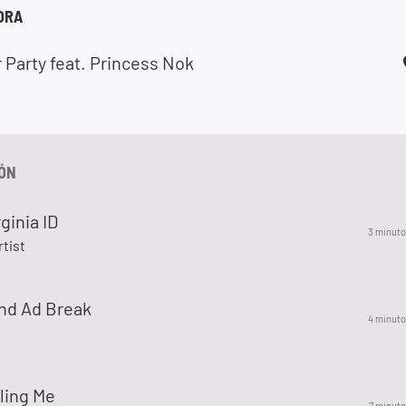
ORA
Party feat. Princess Nok
IÓN
ginia ID
3 minuto
rtist
nd Ad Break
4 minuto
lling Me
7 minuto