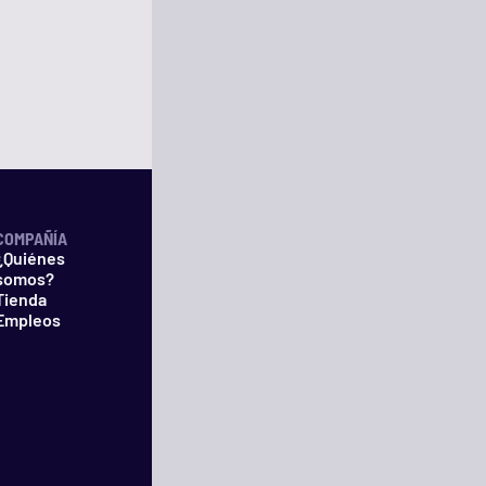
COMPAÑÍA
¿Quiénes
somos?
Tienda
Empleos