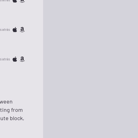
s atrás
s atrás
etween
sting from
ute block,