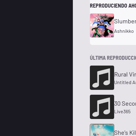
REPRODUCIENDO AH
Slumber 
Ashnikko
ÚLTIMA REPRODUCC
Rural Vir
Untitled A
30 Seco
Live365
She's Ki