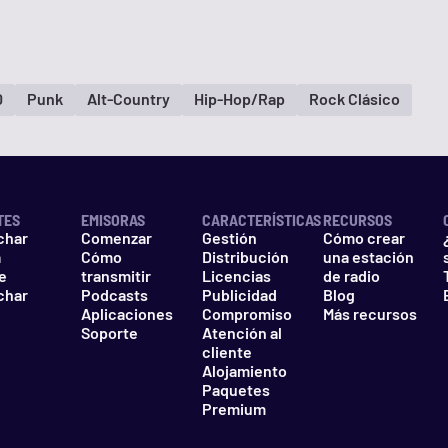
0
Punk
Alt-Country
Hip-Hop/Rap
Rock Clásico
TES
EMISORAS
CARACTERÍSTICAS
RECURSOS
char
Comenzar
Gestión
Cómo crear
a
Cómo
Distribución
una estación
e
transmitir
Licencias
de radio
char
Podcasts
Publicidad
Blog
Aplicaciones
Compromiso
Más recursos
Soporte
Atención al
cliente
Alojamiento
Paquetes
Premium