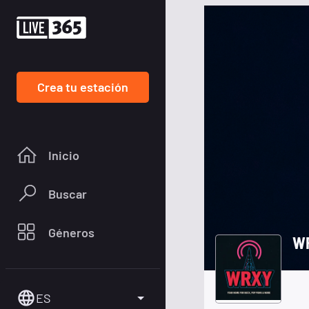
Crea tu estación
Inicio
Buscar
Géneros
W
ES