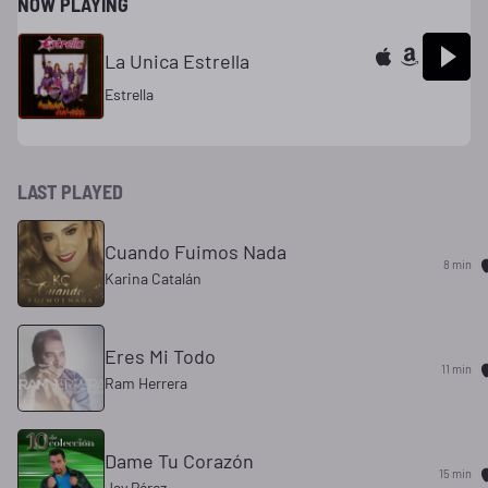
NOW PLAYING
La Unica Estrella
Estrella
LAST PLAYED
Cuando Fuimos Nada
8 min
Karina Catalán
Eres Mi Todo
11 min
Ram Herrera
Dame Tu Corazón
15 min
Jay Pérez