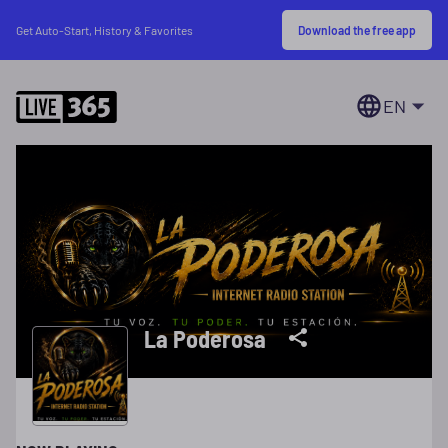
Download the free app
Get Auto-Start, History & Favorites
EN
La Poderosa